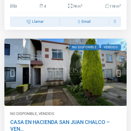
2
2
3
4
78 m
118 m
Llamar
Email
NO DISPONIBLE
VENDIDO
NO DISPONIBLE
,
VENDIDO
CASA EN HACIENDA SAN JUAN CHALCO –
VEN...