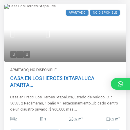
APARTADO
NO DISPONIBLE
APARTADO
,
NO DISPONIBLE
CASA EN LOS HEROES IXTAPALUCA –
APARTA...
Casa en Fracc. Los Heroes Ixtapaluca, Estado de México. C.P.
56585 2 Recámaras, 1 baño y 1 estacionamiento.Ubicado dentro
de un claustro privado. $ 960,000 mas
...
2
2
2
1
62 m
62 m