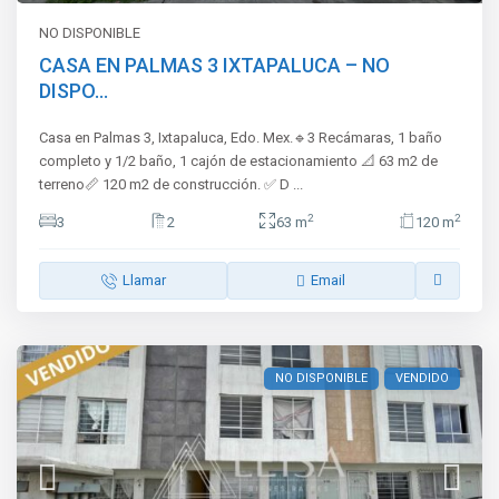
NO DISPONIBLE
CASA EN PALMAS 3 IXTAPALUCA – NO
DISPO...
Casa en Palmas 3, Ixtapaluca, Edo. Mex.🔹3 Recámaras, 1 baño
completo y 1/2 baño, 1 cajón de estacionamiento 📐 63 m2 de
terreno📏 120 m2 de construcción. ✅ D
...
2
2
3
2
63 m
120 m
Llamar
Email
NO DISPONIBLE
VENDIDO