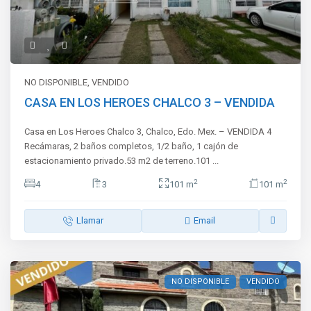
NO DISPONIBLE
,
VENDIDO
CASA EN LOS HEROES CHALCO 3 – VENDIDA
Casa en Los Heroes Chalco 3, Chalco, Edo. Mex. – VENDIDA 4
Recámaras, 2 baños completos, 1/2 baño, 1 cajón de
estacionamiento privado.53 m2 de terreno.101
...
2
2
4
3
101 m
101 m
Llamar
Email
NO DISPONIBLE
VENDIDO