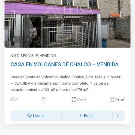
NO DISPONIBLE
,
VENDIDO
CASA EN VOLCANES DE CHALCO – VENDIDA
Casa en Venta en Volcanes Chalco, Chalco, Edo. Mex. C.P. 56600
– VENDIDA🔹3 Recámaras, 1 baño completo, 1 cajón de
estacionamiento 📐60 m2 de terreno📏78 m2
...
2
2
3
1
78 m
78 m
Llamar
Email