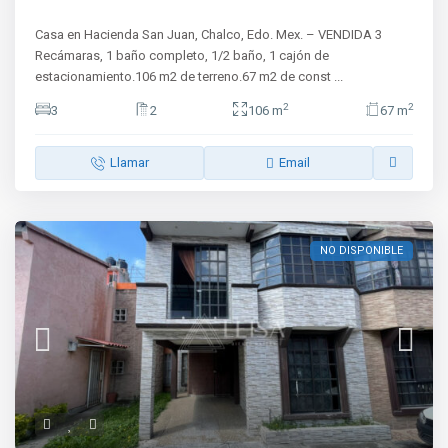
Casa en Hacienda San Juan, Chalco, Edo. Mex. – VENDIDA 3
Recámaras, 1 baño completo, 1/2 baño, 1 cajón de
estacionamiento.106 m2 de terreno.67 m2 de const
...
2
2
3
2
106 m
67 m
Llamar
Email
NO DISPONIBLE