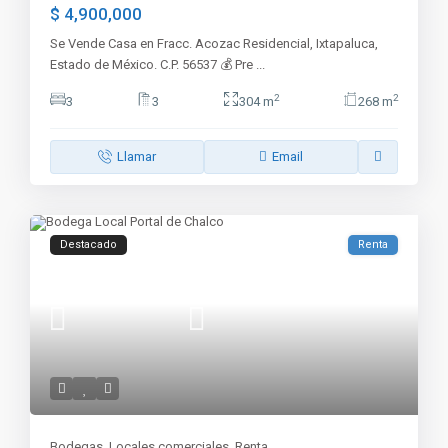
$ 4,900,000
Se Vende Casa en Fracc. Acozac Residencial, Ixtapaluca,
Estado de México. C.P. 56537 💰 Pre
...
2
2
3
3
304 m
268 m
Llamar
Email
Destacado
Renta
Bodegas
,
Locales comerciales
,
Renta