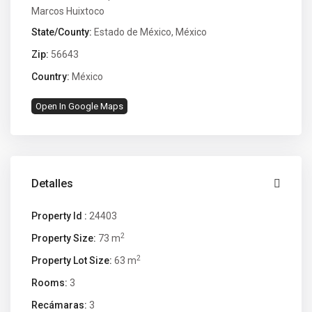
Marcos Huixtoco
State/County:
Estado de México
,
México
Zip:
56643
Country:
México
Open In Google Maps
Detalles
Property Id :
24403
2
Property Size:
73 m
2
Property Lot Size:
63 m
Rooms:
3
Recámaras:
3