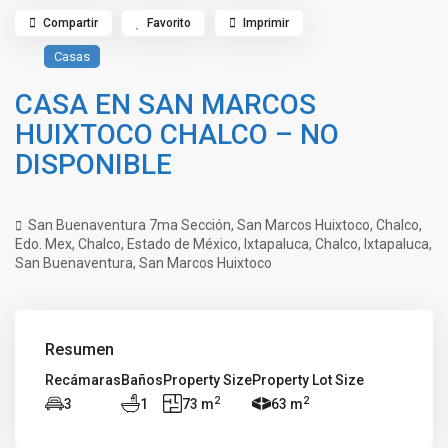
Compartir
Favorito
Imprimir
Casas
CASA EN SAN MARCOS
HUIXTOCO CHALCO – NO
DISPONIBLE
San Buenaventura 7ma Sección, San Marcos Huixtoco, Chalco,
Edo. Mex,
Chalco
,
Estado de México
,
Ixtapaluca
,
Chalco
,
Ixtapaluca
,
San Buenaventura
,
San Marcos Huixtoco
Resumen
Recámaras
Baños
Property Size
Property Lot Size
2
2
3
1
73 m
63 m