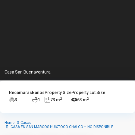
Casa San Buenaventura
Recámaras
Baños
Property Size
Property Lot Size
2
2
3
1
73 m
63 m
Home
Casas
CASA EN SAN MARCOS HUIXTOCO CHALCO – NO DISPONIBLE