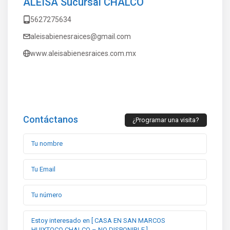
ALEISA Sucursal CHALCO
5627275634
aleisabienesraices@gmail.com
www.aleisabienesraices.com.mx
Contáctanos
¿Programar una visita?