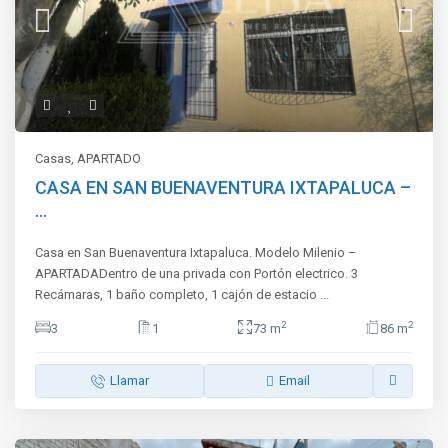
Casas
,
APARTADO
CASA EN SAN BUENAVENTURA IXTAPALUCA –
...
Casa en San Buenaventura Ixtapaluca. Modelo Milenio –
APARTADADentro de una privada con Portón electrico. 3
Recámaras, 1 baño completo, 1 cajón de estacio
...
2
2
3
1
73 m
86 m
Llamar
Email