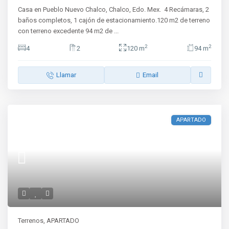
Casa en Pueblo Nuevo Chalco, Chalco, Edo. Mex. 4 Recámaras, 2
baños completos, 1 cajón de estacionamiento.120 m2 de terreno
con terreno excedente 94 m2 de
...
2
2
4
2
120 m
94 m
Llamar
Email
APARTADO
Terrenos
,
APARTADO