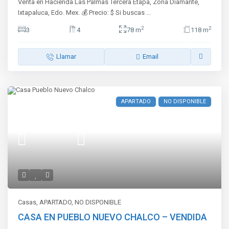
Venta en Hacienda Las Palmas Tercera Etapa, Zona Diamante,
Ixtapaluca, Edo. Mex. 💰 Precio: $ Si buscas
...
2
2
3
4
78 m
118 m
Llamar
Email
APARTADO
NO DISPONIBLE
Casas
,
APARTADO
,
NO DISPONIBLE
CASA EN PUEBLO NUEVO CHALCO – VENDIDA