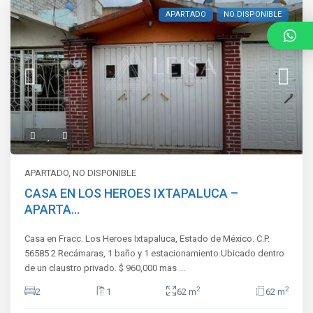
APARTADO
NO DISPONIBLE
APARTADO
,
NO DISPONIBLE
CASA EN LOS HEROES IXTAPALUCA –
APARTA...
Casa en Fracc. Los Heroes Ixtapaluca, Estado de México. C.P.
56585 2 Recámaras, 1 baño y 1 estacionamiento.Ubicado dentro
de un claustro privado. $ 960,000 mas
...
2
2
2
1
62 m
62 m