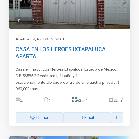
APARTADO
,
NO DISPONIBLE
CASA EN LOS HEROES IXTAPALUCA –
APARTA...
Casa en Fracc. Los Heroes Ixtapaluca, Estado de México.
C.P. 56585 2 Recámaras, 1 baño y 1
estacionamiento.Ubicado dentro de un claustro privado. $
960,000 mas
...
2
2
2
1
62 m
62 m
Llamar
Email