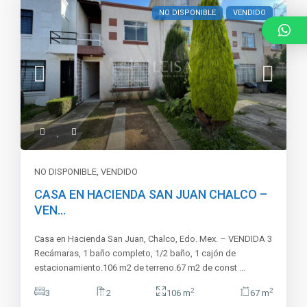
NO DISPONIBLE
VENDIDO
NO DISPONIBLE
,
VENDIDO
CASA EN HACIENDA SAN JUAN CHALCO –
VEN...
Casa en Hacienda San Juan, Chalco, Edo. Mex. – VENDIDA 3
Recámaras, 1 baño completo, 1/2 baño, 1 cajón de
estacionamiento.106 m2 de terreno.67 m2 de const
...
2
2
3
2
106 m
67 m