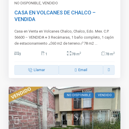
NO DISPONIBLE
,
VENDIDO
CASA EN VOLCANES DE CHALCO –
VENDIDA
Casa en Venta en Volcanes Chalco, Chalco, Edo. Mex. C.P.
56600 – VENDIDA🔹3 Recámaras, 1 baño completo, 1 cajón
de estacionamiento 📐60 m2 de terreno📏78 m2
...
2
2
3
1
78 m
78 m
Llamar
Email
NO DISPONIBLE
VENDIDO