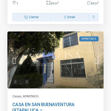
2
2
1
54 m
54 m
Llamar
Email
APARTADO
Casas
,
APARTADO
CASA EN SAN BUENAVENTURA
IXTAPALUCA – ...