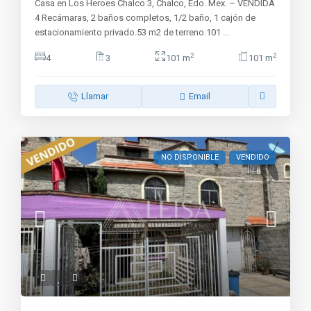
Casa en Los Heroes Chalco 3, Chalco, Edo. Mex. – VENDIDA
4 Recámaras, 2 baños completos, 1/2 baño, 1 cajón de
estacionamiento privado.53 m2 de terreno.101
...
2
2
4
3
101 m
101 m
Llamar
Email
NO DISPONIBLE
VENDIDO