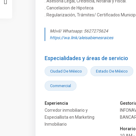
. Asesoría Legal, Crediticia, Notarial y Fiscal.
. Cancelacion de Hipoteca
. Regularización, Trámites/ Certificados Municip
Móvil/ Whatsapp: 5627275624
https://wa.link/aleisabienesraices
Especialidades y áreas de servicio
Ciudad De México
Estado De México
Commercial
Experiencia
Gestori
Corredor inmobiliario y
INFONAV
Especiallista en Marketing
BANCAR
Inmobiliario
Horario
10 AM -