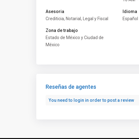
Asesoria
Idioma
Crediticia, Notarial, Legal y Fiscal
Español
Zona de trabajo
Estado de México y Ciudad de
Vende tu casa o encuentra una
Nosot
México
con nosotros
Agencia
¿Quieres vender tu inmueble de forma
Mapa d
segura?
Atenció
Somos tu mejor opción.
Termin
Reseñas de agentes
Redes Sociales
Lista 
You need to
login
in order to post a review
Derechos Reservados 2026.