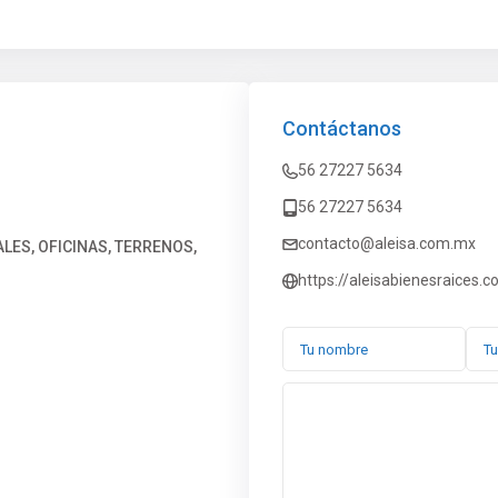
Contáctanos
56 27227 5634
56 27227 5634
contacto@aleisa.com.mx
ES, OFICINAS, TERRENOS,
https://aleisabienesraices.