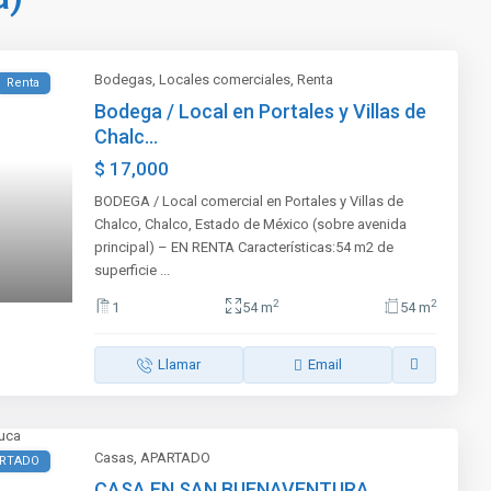
Bodegas
,
Locales comerciales
,
Renta
Renta
Bodega / Local en Portales y Villas de
Chalc...
$ 17,000
BODEGA / Local comercial en Portales y Villas de
Chalco, Chalco, Estado de México (sobre avenida
principal) – EN RENTA Características:54 m2 de
superficie
...
2
2
1
54 m
54 m
Llamar
Email
Casas
,
APARTADO
RTADO
CASA EN SAN BUENAVENTURA