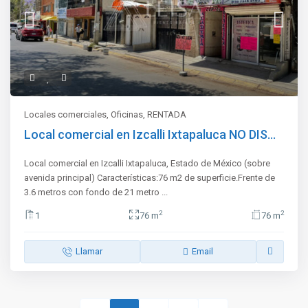
Locales comerciales
,
Oficinas
,
RENTADA
Local comercial en Izcalli Ixtapaluca NO DIS...
Local comercial en Izcalli Ixtapaluca, Estado de México (sobre
avenida principal) Características:76 m2 de superficie.Frente de
3.6 metros con fondo de 21 metro
...
2
2
1
76 m
76 m
Llamar
Email