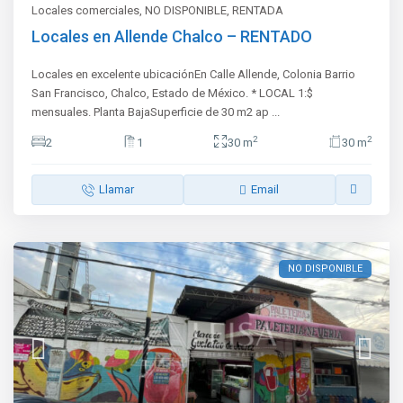
Locales comerciales
,
NO DISPONIBLE
,
RENTADA
Locales en Allende Chalco – RENTADO
Locales en excelente ubicaciónEn Calle Allende, Colonia Barrio
San Francisco, Chalco, Estado de México. * LOCAL 1:$
mensuales. Planta BajaSuperficie de 30 m2 ap
...
2
2
2
1
30 m
30 m
Llamar
Email
NO DISPONIBLE