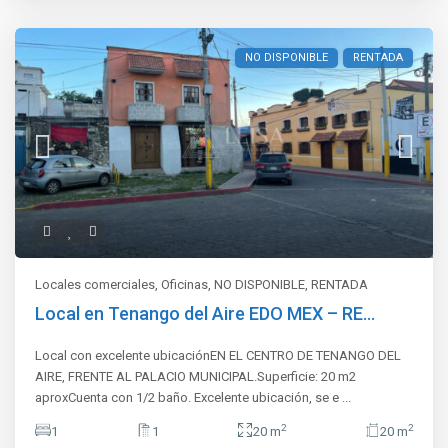
NO DISPONIBLE
RENTADA
Locales comerciales
,
Oficinas
,
NO DISPONIBLE
,
RENTADA
Local en Tenango del Aire EDO MEX – RE...
Local con excelente ubicaciónEN EL CENTRO DE TENANGO DEL
AIRE, FRENTE AL PALACIO MUNICIPAL.Superficie: 20 m2
aproxCuenta con 1/2 baño. Excelente ubicación, se e
...
2
2
1
1
20 m
20 m