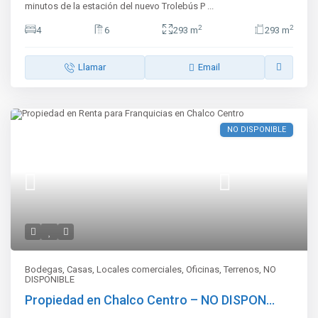
minutos de la estación del nuevo Trolebús P
...
2
2
4
6
293 m
293 m
Llamar
Email
NO DISPONIBLE
Bodegas
,
Casas
,
Locales comerciales
,
Oficinas
,
Terrenos
,
NO
DISPONIBLE
Propiedad en Chalco Centro – NO DISPON...