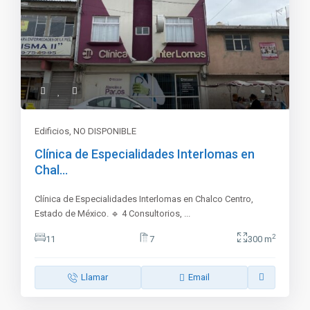
Edificios
,
NO DISPONIBLE
Clínica de Especialidades Interlomas en
Chal...
Clínica de Especialidades Interlomas en Chalco Centro,
Estado de México. 🔹 4 Consultorios,
...
2
11
7
300 m
Llamar
Email