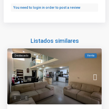
You need to
login
in order to post a review
Listados similares
Destacado
Venta