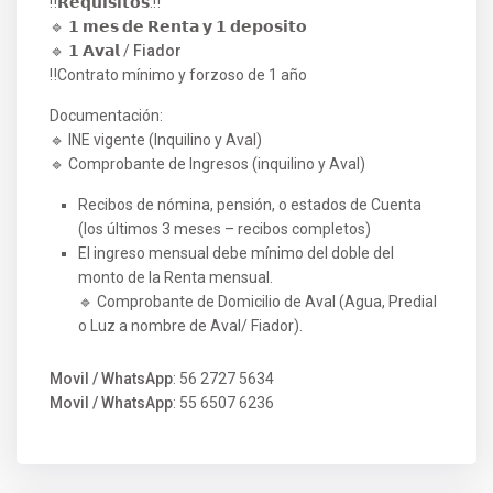
‼️𝗥𝗲𝗾𝘂𝗶𝘀𝗶𝘁𝗼𝘀:‼️
🔹 𝟭 𝗺𝗲𝘀 𝗱𝗲 𝗥𝗲𝗻𝘁𝗮 𝘆 𝟭 𝗱𝗲𝗽𝗼𝘀𝗶𝘁𝗼
🔹 𝟭 𝗔𝘃𝗮𝗹 /
Fiador
‼️Contrato mínimo y forzoso de 1 año
Documentación:
🔹 INE vigente (Inquilino y Aval)
🔹 Comprobante de Ingresos (inquilino y Aval)
Recibos de nómina, pensión, o estados de Cuenta
(los últimos 3 meses – recibos completos)
⁠El ingreso mensual debe mínimo del doble del
monto de la Renta mensual.
🔹 Comprobante de Domicilio de Aval (Agua, Predial
o Luz a nombre de Aval/ Fiador).
Movil / WhatsApp
: 56 2727 5634
Movil / WhatsApp
: 55 6507 6236