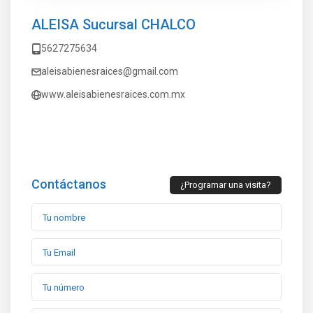
ALEISA Sucursal CHALCO
5627275634
aleisabienesraices@gmail.com
www.aleisabienesraices.com.mx
Contáctanos
¿Programar una visita?