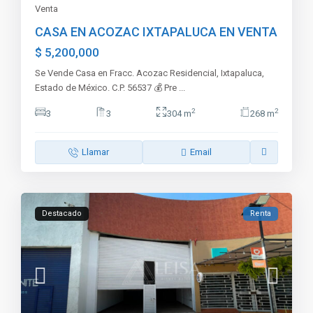
Venta
CASA EN ACOZAC IXTAPALUCA EN VENTA
$ 5,200,000
Se Vende Casa en Fracc. Acozac Residencial, Ixtapaluca,
Estado de México. C.P. 56537 💰 Pre
...
2
2
3
3
304 m
268 m
Llamar
Email
Destacado
Renta