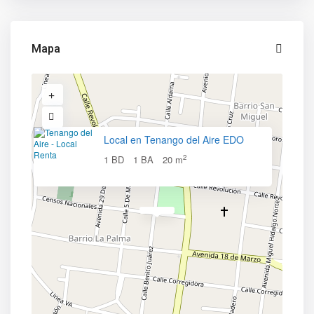
Mapa
Local en Tenango del Aire EDO
2
1 BD
1 BA
20 m