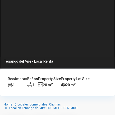
Tenango del Aire - Local Renta
Recámaras
Baños
Property Size
Property Lot Size
2
2
1
1
20 m
20 m
Home
Locales comerciales
,
Oficinas
Local en Tenango del Aire EDO MEX – RENTADO