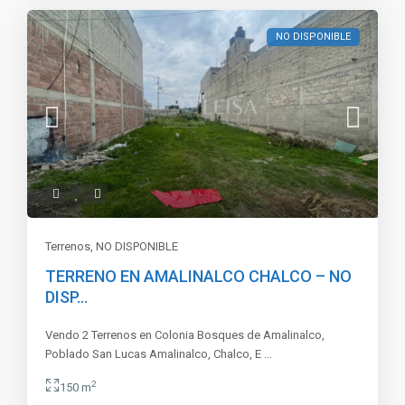
NO DISPONIBLE
Terrenos
,
NO DISPONIBLE
TERRENO EN AMALINALCO CHALCO – NO
DISP...
Vendo 2 Terrenos en Colonia Bosques de Amalinalco,
Poblado San Lucas Amalinalco, Chalco, E
...
2
150 m