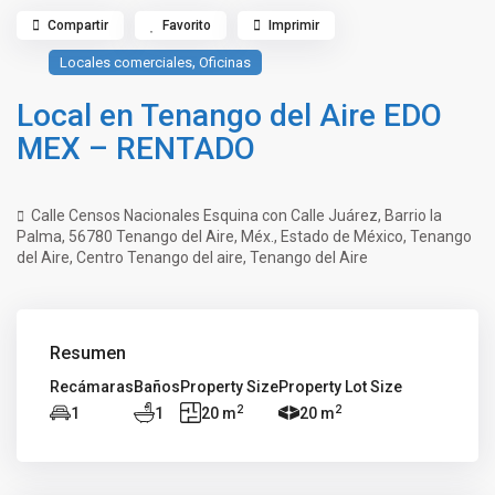
Compartir
Favorito
Imprimir
,
Locales comerciales
Oficinas
Local en Tenango del Aire EDO
MEX – RENTADO
Calle Censos Nacionales Esquina con Calle Juárez, Barrio la
Palma, 56780 Tenango del Aire, Méx.,
Estado de México
,
Tenango
del Aire
,
Centro Tenango del aire
,
Tenango del Aire
Resumen
Recámaras
Baños
Property Size
Property Lot Size
2
2
1
1
20 m
20 m