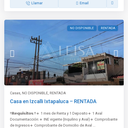
Llamar
Email
NO DISPONIBLE
RENTADA
Casas
,
NO DISPONIBLE
,
RENTADA
Casa en Izcalli Ixtapaluca – RENTADA
‼️𝗥𝗲𝗾𝘂𝗶𝘀𝗶𝘁𝗼𝘀:‼️🔹 1 mes de Renta y 1 Deposito🔹 1 Aval
Documentacción:🔹 INE vigente (Inquilino y Aval)🔹 Comprobante
de Ingresos🔹 Comprobante de Domicilio de Aval
...