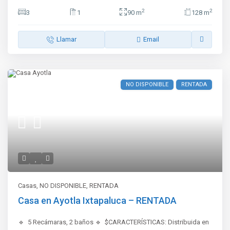
2
2
3
1
90 m
128 m
Llamar
Email
NO DISPONIBLE
RENTADA
Casas
,
NO DISPONIBLE
,
RENTADA
Casa en Ayotla Ixtapaluca – RENTADA
🔹 5 Recámaras, 2 baños 🔹 $CARACTERÍSTICAS: ️Distribuida en