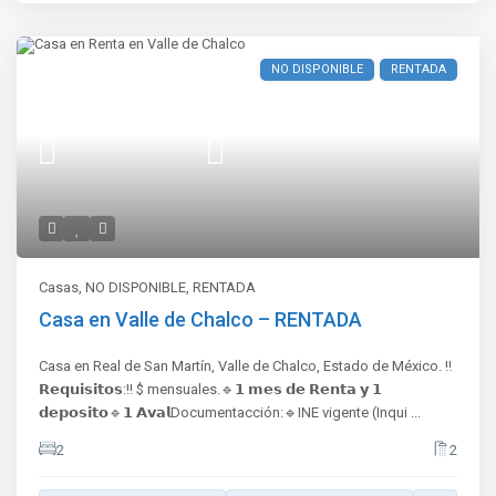
NO DISPONIBLE
RENTADA
Casas
,
NO DISPONIBLE
,
RENTADA
Casa en Valle de Chalco – RENTADA
Casa en Real de San Martín, Valle de Chalco, Estado de México. ‼️
𝗥𝗲𝗾𝘂𝗶𝘀𝗶𝘁𝗼𝘀:‼️ $ mensuales.🔹𝟭 𝗺𝗲𝘀 𝗱𝗲 𝗥𝗲𝗻𝘁𝗮 𝘆 𝟭
𝗱𝗲𝗽𝗼𝘀𝗶𝘁𝗼🔹𝟭 𝗔𝘃𝗮𝗹Documentacción:🔹INE vigente (Inqui
...
2
2