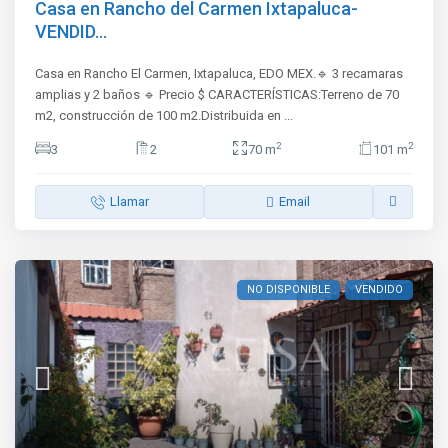
Casa en Rancho del Carmen Ixtapaluca-
VENDID...
Casa en Rancho El Carmen, Ixtapaluca, EDO MEX.🔹 3 recamaras
amplias y 2 baños 🔹 Precio $ CARACTERÍSTICAS:Terreno de 70
m2, construcción de 100 m2.Distribuida en
...
2
2
3
2
70 m
101 m
Llamar
Email
NO DISPONIBLE
VENDIDO