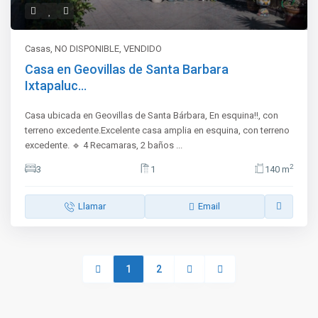
Casas
,
NO DISPONIBLE
,
VENDIDO
Casa en Geovillas de Santa Barbara
Ixtapaluc...
Casa ubicada en Geovillas de Santa Bárbara, En esquina!!, con
terreno excedente.Excelente casa amplia en esquina, con terreno
excedente. 🔹 4 Recamaras, 2 baños
...
2
3
1
140 m
Llamar
Email
1
2