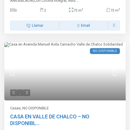
AMUEBLADA(Con Cocina integral, estu
...
2
2
3
2
73 m
73 m
Llamar
Email
NO DISPONIBLE
Casas
,
NO DISPONIBLE
CASA EN VALLE DE CHALCO – NO
DISPONIBL...