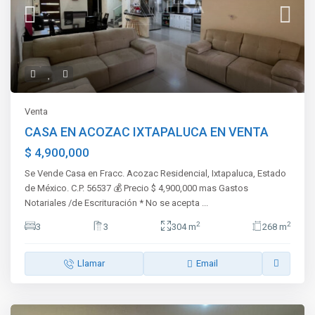
Venta
CASA EN ACOZAC IXTAPALUCA EN VENTA
$ 4,900,000
Se Vende Casa en Fracc. Acozac Residencial, Ixtapaluca, Estado
de México. C.P. 56537 💰 Precio $ 4,900,000 mas Gastos
Notariales /de Escrituración * No se acepta
...
2
2
3
3
304 m
268 m
Llamar
Email