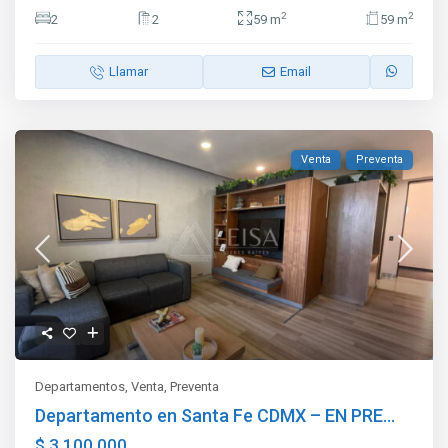
2
2
2
2
59 m
59 m
Llamar
Email
Venta
Preventa
Departamentos
,
Venta
,
Preventa
Departamento en Santa Fe CDMX – EN PRE...
$ 3,100,000