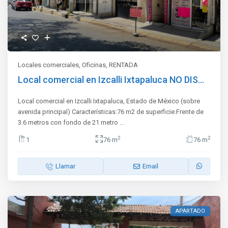
Locales comerciales
,
Oficinas
,
RENTADA
Local comercial en Izcalli Ixtapaluca NO DIS...
Local comercial en Izcalli Ixtapaluca, Estado de México (sobre
avenida principal) Características:76 m2 de superficie.Frente de
3.6 metros con fondo de 21 metro
...
2
2
1
76 m
76 m
Llamar
Email
APARTADO