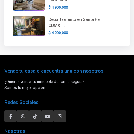
$ 4,900,000
Departamento en Santa Fe
CDMX ̵...
$ 4,200,000
Vende tu casa o encuentra una con nosotros
¿Quieres vender tu inmueble de forma segura?
Somos tu mejor opción.
Redes Sociales
Nosotros