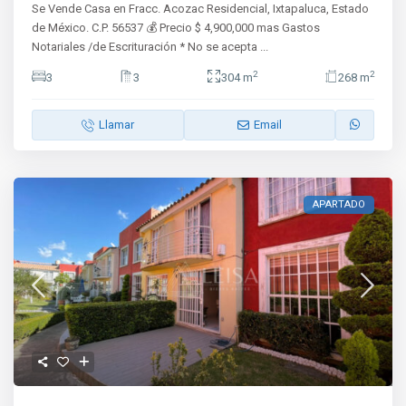
Se Vende Casa en Fracc. Acozac Residencial, Ixtapaluca, Estado
de México. C.P. 56537 💰 Precio $ 4,900,000 mas Gastos
Notariales /de Escrituración * No se acepta
...
2
2
3
3
304 m
268 m
Llamar
Email
APARTADO