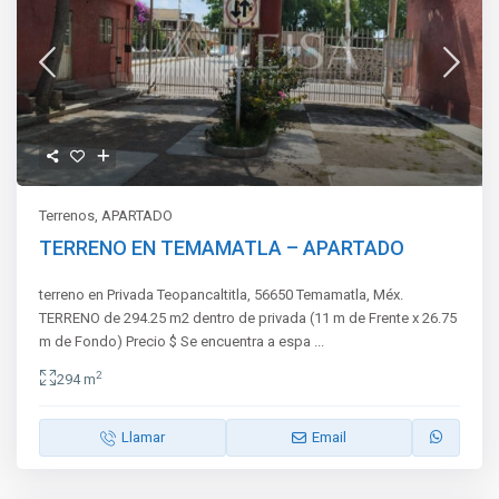
Terrenos
,
APARTADO
TERRENO EN TEMAMATLA – APARTADO
terreno en Privada Teopancaltitla, 56650 Temamatla, Méx.
TERRENO de 294.25 m2 dentro de privada (11 m de Frente x 26.75
m de Fondo) Precio $ Se encuentra a espa
...
2
294 m
Llamar
Email