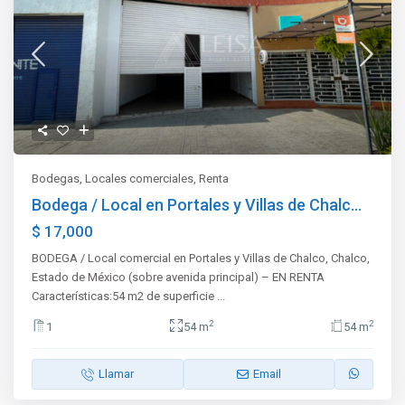
Bodegas
,
Locales comerciales
,
Renta
Bodega / Local en Portales y Villas de Chalc...
$ 17,000
BODEGA / Local comercial en Portales y Villas de Chalco, Chalco,
Estado de México (sobre avenida principal) – EN RENTA
Características:54 m2 de superficie
...
2
2
1
54 m
54 m
Llamar
Email