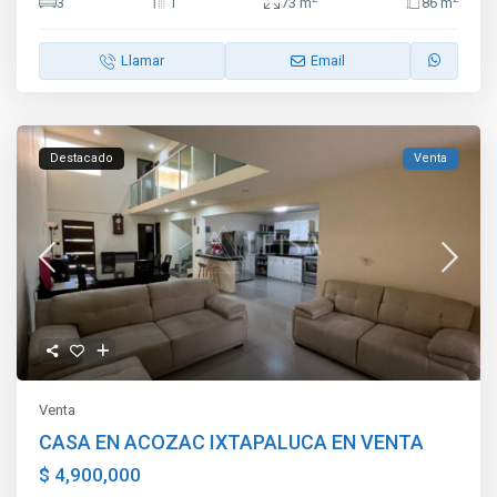
3
1
73 m
86 m
Llamar
Email
Destacado
Venta
Venta
CASA EN ACOZAC IXTAPALUCA EN VENTA
$ 4,900,000