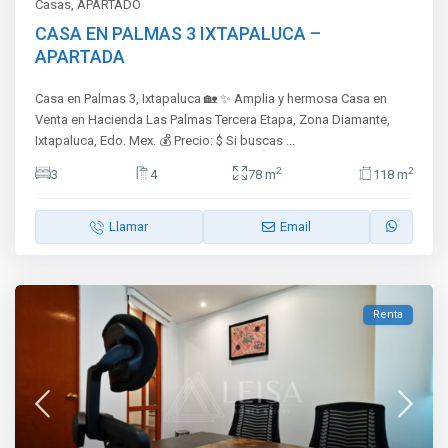
Casas
,
APARTADO
CASA EN PALMAS 3 IXTAPALUCA –
APARTADA
Casa en Palmas 3, Ixtapaluca 🏡 ✨ Amplia y hermosa Casa en
Venta en Hacienda Las Palmas Tercera Etapa, Zona Diamante,
Ixtapaluca, Edo. Mex. 💰 Precio: $ Si buscas
...
2
2
3
4
78 m
118 m
Llamar
Email
Renta