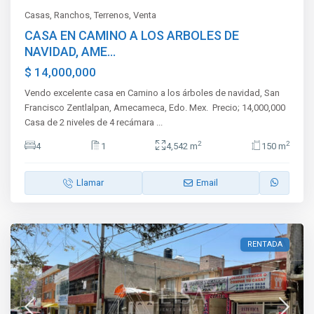
Casas
,
Ranchos
,
Terrenos
,
Venta
CASA EN CAMINO A LOS ARBOLES DE
NAVIDAD, AME...
$ 14,000,000
Vendo excelente casa en Camino a los árboles de navidad, San
Francisco Zentlalpan, Amecameca, Edo. Mex. Precio; 14,000,000
Casa de 2 niveles de 4 recámara
...
2
2
4
1
4,542 m
150 m
Llamar
Email
RENTADA