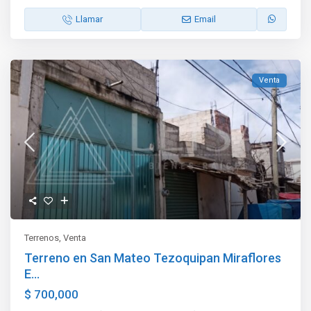
Llamar
Email
Venta
Terrenos
,
Venta
Terreno en San Mateo Tezoquipan Miraflores
E...
$ 700,000