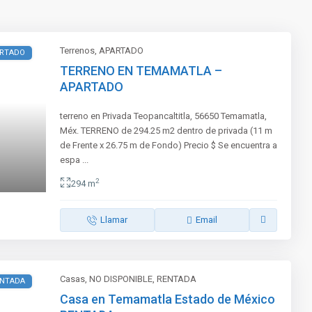
Terrenos
,
APARTADO
RTADO
TERRENO EN TEMAMATLA –
APARTADO
terreno en Privada Teopancaltitla, 56650 Temamatla,
Méx. TERRENO de 294.25 m2 dentro de privada (11 m
de Frente x 26.75 m de Fondo) Precio $ Se encuentra a
espa
...
2
294 m
Llamar
Email
Casas
,
NO DISPONIBLE
,
RENTADA
ENTADA
Casa en Temamatla Estado de México