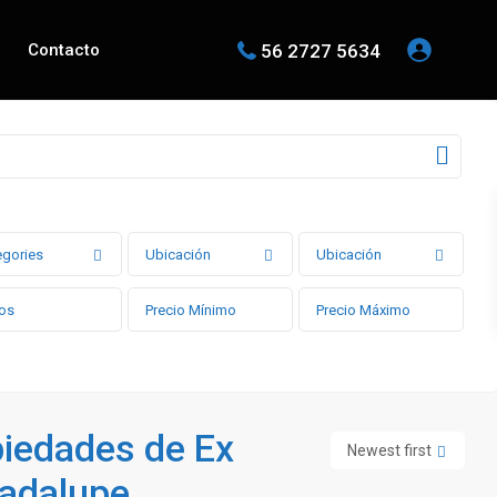
56 2727 5634
Contacto
egories
Ubicación
Ubicación
piedades de Ex
Newest first
adalupe