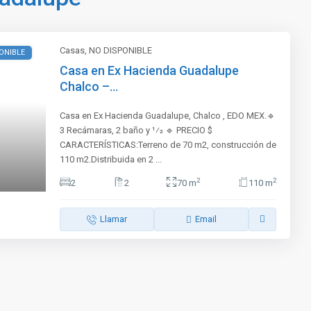
Casas
,
NO DISPONIBLE
ONIBLE
Casa en Ex Hacienda Guadalupe
Chalco –...
Casa en Ex Hacienda Guadalupe, Chalco , EDO MEX.🔹
3 Recámaras, 2 baño y 1⁄2 🔹 PRECIO $
CARACTERÍSTICAS:Terreno de 70 m2, construcción de
110 m2.Distribuida en 2
...
2
2
2
2
70 m
110 m
Llamar
Email