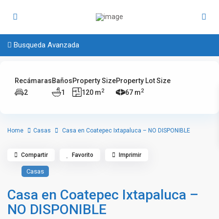
Busqueda Avanzada
Recámaras
Baños
Property Size
Property Lot Size
2
2
2
1
120 m
67 m
Home
Casas
Casa en Coatepec Ixtapaluca – NO DISPONIBLE
Compartir
Favorito
Imprimir
Casas
Casa en Coatepec Ixtapaluca –
NO DISPONIBLE