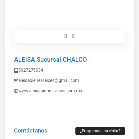
ALEISA Sucursal CHALCO
5627275634
aleisabienesraices@gmail.com
www.aleisabienesraices.com.mx
Contáctanos
¿Programar una visita?