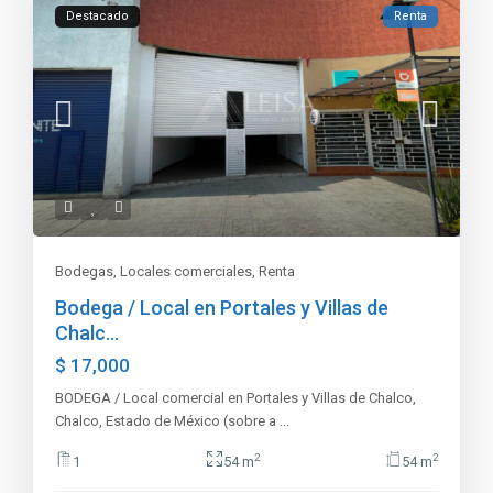
Destacado
Renta
Bodegas
,
Locales comerciales
,
Renta
Bodega / Local en Portales y Villas de
Chalc...
$ 17,000
BODEGA / Local comercial en Portales y Villas de Chalco,
Chalco, Estado de México (sobre a
...
2
2
1
54 m
54 m