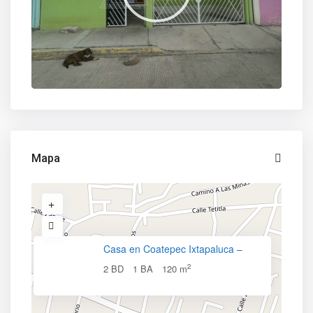
Mapa
Casa en Coatepec Ixtapaluca –
2
2 BD
1 BA
120 m