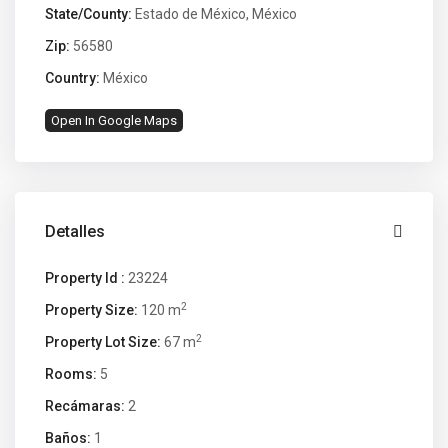
State/County:
Estado de México
,
México
Zip:
56580
Country:
México
Open In Google Maps
Detalles
Property Id :
23224
2
Property Size:
120 m
2
Property Lot Size:
67 m
Rooms:
5
Recámaras:
2
Baños:
1