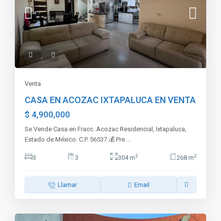
Venta
CASA EN ACOZAC IXTAPALUCA EN VENTA
$ 4,900,000
Se Vende Casa en Fracc. Acozac Residencial, Ixtapaluca,
Estado de México. C.P. 56537 💰 Pre
...
2
2
3
3
304 m
268 m
Llamar
Email