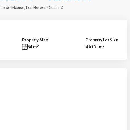
ado de México
,
Los Heroes Chalco 3
Property Size
Property Lot Size
2
2
64 m
101 m