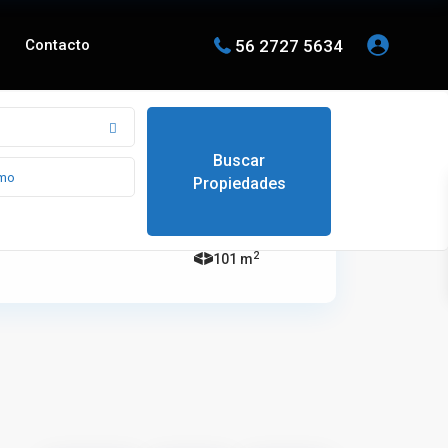
56 2727 5634
Contacto
Property Lot Size
2
101 m