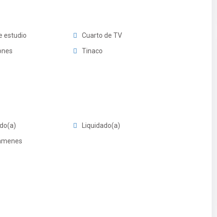
e estudio
Cuarto de TV
ones
Tinaco
ado(a)
Liquidado(a)
vamenes