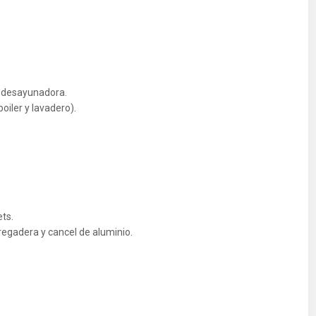
a desayunadora.
oiler y lavadero).
ts.
regadera y cancel de aluminio.