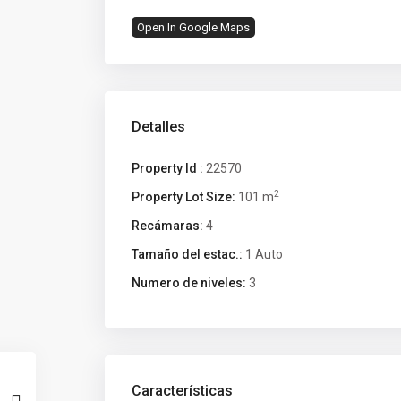
Open In Google Maps
Detalles
Property Id :
22570
2
Property Lot Size:
101 m
Recámaras:
4
Tamaño del estac.:
1 Auto
Numero de niveles:
3
Características