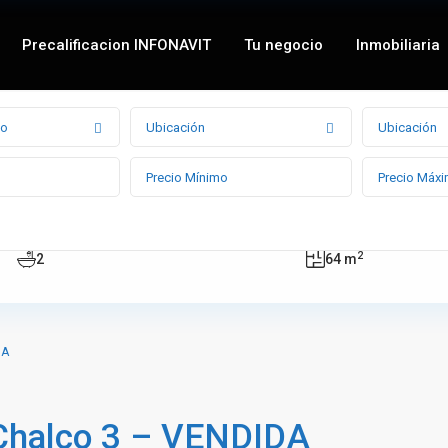
Precalificacion INFONAVIT
Tu negocio
Inmobiliaria
po
Ubicación
Ubicación
Baños
Property Size
2
2
64 m
DA
Chalco 3 – VENDIDA