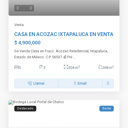
Venta
CASA EN ACOZAC IXTAPALUCA EN VENTA
$ 4,900,000
Se Vende Casa en Fracc. Acozac Residencial, Ixtapaluca,
Estado de México. C.P. 56537 💰 Pre
...
2
2
3
3
304 m
268 m
Llamar
Email
Destacado
Renta