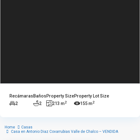
Recámaras
Baños
Property Size
Property Lot Size
2
2
2
2
213 m
155 m
Home
Casas
Casa en Antonio Diaz Covarrubias Valle de Chalco – VENDIDA