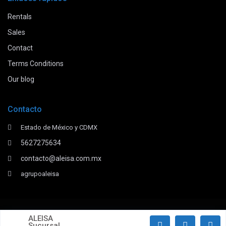
Rentals
Sales
Contact
Terms Conditions
Our blog
Contacto
Estado de México y CDMX
5627275634
contacto@aleisa.com.mx
agrupoaleisa
Derechos Reservados 2026.
ALEISA
Sucursal
Términos y Condiciones de Uso
Politica y aviso de Privacidad