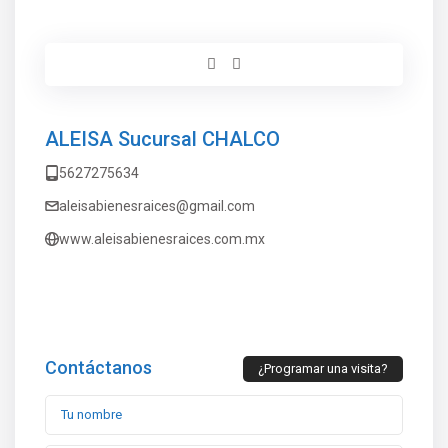
ALEISA Sucursal CHALCO
5627275634
aleisabienesraices@gmail.com
www.aleisabienesraices.com.mx
Contáctanos
¿Programar una visita?