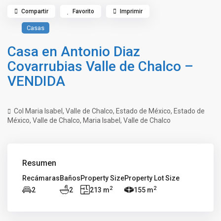
Compartir
Favorito
Imprimir
Casas
Casa en Antonio Diaz
Covarrubias Valle de Chalco –
VENDIDA
Col Maria Isabel, Valle de Chalco, Estado de México,
Estado de
México
,
Valle de Chalco
,
Maria Isabel
,
Valle de Chalco
Resumen
Recámaras
Baños
Property Size
Property Lot Size
2
2
2
2
213 m
155 m