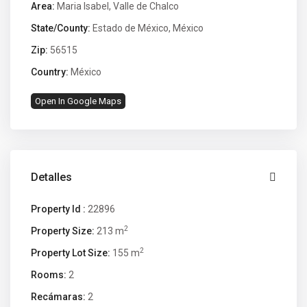
Area:
Maria Isabel
,
Valle de Chalco
State/County:
Estado de México
,
México
Zip:
56515
Country:
México
Open In Google Maps
Detalles
Property Id :
22896
2
Property Size:
213 m
2
Property Lot Size:
155 m
Rooms:
2
Recámaras:
2